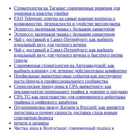
Стоматология на Таганке: современные решения для
здоровья и красоты улыбки
FAQ Telegram: ответы на самые важные вопросы о
возможностях, безопасности и удобстве мессенджера
Эспрессо: маленькая чашка с большим характером
Эспрессо: маленькая чашка с большим характером
Чай с доставкой в Санкт-Петербурге: как выбрать
идеальный вкус для уютного вечера
Чай с доставкой в Санкт-Петербурге: как выбрать
идеальный вкус для уютного вечера и быстрого ритма
города
Современная стоматология на Автозаводской: как
выбрать клинику, где лечение действительно комфортно
Профильные маркетинговые события как инструмент
роста бренда и профессионального сообщества
Спонсорские бренд-зоны в CPA-маркетинге: как
рекламодатели превращают трафик в доверие и продажи
CPA.TG как пространство для современного арбитража
трафика и цифрового заработка
Грузоперевозки между Китаем и Россией: как меняется
логистика и почему скорость доставки стала новым
стандартом бизнеса
печати и штампы
Чистка лица в Волгограде: современный подход к