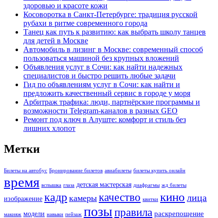
здоровью и красоте кожи
Косоворотка в Санкт-Петербурге: традиция русской
рубахи в ритме современного города
Танец как путь к развитию: как выбрать школу танцев
для детей в Москве
Автомобиль в лизинг в Москве: современный способ
пользоваться машиной без крупных вложений
Объявления услуг в Сочи: как найти надежных
специалистов и быстро решить любые задачи
Гид по объявлениям услуг в Сочи: как найти и
предложить качественный сервис в городе у моря
Арбитраж трафика: люди, партнёрские программы и
возможности Telegram-каналов в разных GEO
Ремонт под ключ в Алуште: комфорт и стиль без
лишних хлопот
Метки
Билеты на автобус
Бронирование билетов
авиабилеты
билеты купить онлайн
время
детская мастерская
вспышка
глаза
диафрагмы
жд билеты
кино
кадр
качество
лица
камеры
изображение
квитки
позы
правила
раскрепощение
модели
макияж
навыки
пейзаж