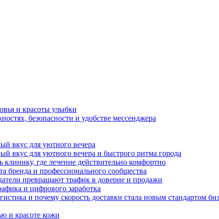
овья и красоты улыбки
ностях, безопасности и удобстве мессенджера
ный вкус для уютного вечера
ный вкус для уютного вечера и быстрого ритма города
ь клинику, где лечение действительно комфортно
а бренда и профессионального сообщества
датели превращают трафик в доверие и продажи
рафика и цифрового заработка
гистика и почему скорость доставки стала новым стандартом би
ью и красоте кожи