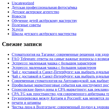
Uncategorized
Детская профессиональная фотосъёмка
Детское актерское агентство
Новости
Обучение детей актёрскому мастерству
Полезные советы
Услуги
Школа детского актёрского мастерства
Свежие записи
Стоматология на Таганке: современные решения для здор
FAQ Telegram: ответы на самые важные вопросы о возмож
Эспрессо: маленькая чашка с большим характером
Эспрессо: маленькая чашка с большим характером
Чай с доставкой в Санкт-Петербурге: как выбрать идеаль
Чай с доставкой в Санкт-Петербурге: как выбрать идеаль
Современная стоматология на Автозаводской: как выбрат
Профильные маркетинговые события как инструмент рост
Спонсорские бренд-зоны в CPA-маркетинге: как рекламо
CPA.TG как пространство для современного арбитража т
Грузоперевозки между Китаем и Россией: как меняется ло
печати и штампы
Чистка лица в Волгограде: современный подход к здоров