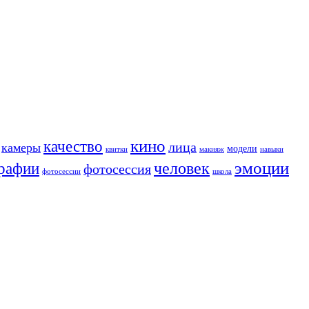
кино
качество
лица
камеры
модели
квитки
макияж
навыки
человек
эмоции
рафии
фотосессия
фотосессии
школа