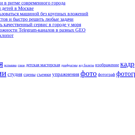
хи в ритме современного города
я детей в Москве
льзоваться машиной без крупных вложений
стов и быстро решить любые задачи
ь качественный сервис в городе у моря
ожности Telegram-каналов в разных GEO
хлопот
я
кадр
детская мастерская
изображение
вспышка
глаза
диафрагмы
жд билеты
ии
фото
фотог
студия
упражнения
сцены
съемки
фотограф