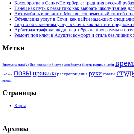
Косоворотка в Санкт-Петербурге: традиция русской руба
Танец как путь к развитию: как выбрать школу танцев дл
Автомобиль в лизинг в Москве: современный способ по
Объявления услуг в Сочи: как найти надежных специали
Гид по объявлениям услуг в Сочи: как найти и предложит
Арбитраж трафика: люди, партнёрские программы и возм
Ремонт под ключ в Алуште: комфорт и стиль без лишних 
Метки
врем
Билеты на автобус
Бронирование билетов
авиабилеты
билеты купить онлайн
позы
студ
правила
руки
раскрепощение
советы
пейзаж
этюды
Страницы
Карта
Архивы