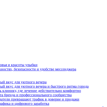
овья и красоты улыбки
ностях, безопасности и удобстве мессенджера
ный вкус для уютного вечера
ный вкус для уютного вечера и быстрого ритма города
ь клинику, где лечение действительно комфортно
а бренда и профессионального сообщества
датели превращают трафик в доверие и продажи
рафика и цифрового заработка