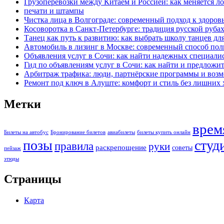
Грузоперевозки между Китаем и Россией: как меняется ло
печати и штампы
Чистка лица в Волгограде: современный подход к здоров
Косоворотка в Санкт-Петербурге: традиция русской руба
Танец как путь к развитию: как выбрать школу танцев дл
Автомобиль в лизинг в Москве: современный способ по
Объявления услуг в Сочи: как найти надежных специали
Гид по объявлениям услуг в Сочи: как найти и предложит
Арбитраж трафика: люди, партнёрские программы и возм
Ремонт под ключ в Алуште: комфорт и стиль без лишних 
Метки
врем
Билеты на автобус
Бронирование билетов
авиабилеты
билеты купить онлайн
позы
студ
правила
руки
раскрепощение
советы
пейзаж
этюды
Страницы
Карта