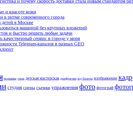
гистика и почему скорость доставки стала новым стандартом би
ью и красоте кожи
хи в ритме современного города
я детей в Москве
льзоваться машиной без крупных вложений
стов и быстро решить любые задачи
ь качественный сервис в городе у моря
ожности Telegram-каналов в разных GEO
хлопот
я
кадр
детская мастерская
изображение
вспышка
глаза
диафрагмы
жд билеты
ии
фото
фотог
студия
упражнения
сцены
съемки
фотограф