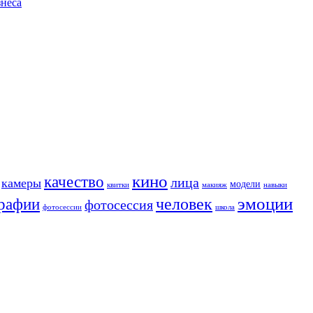
знеса
кино
качество
лица
камеры
модели
квитки
макияж
навыки
человек
эмоции
рафии
фотосессия
фотосессии
школа