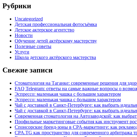
Рубрики
Uncategorized
Детская профессиональная фотосъёмка
Детское актерское агентство
Новости
Обучение детей актёрскому мастерству
Полезные советы
Услуги
Школа детского актёрского мастерства
Свежие записи
Стоматология на Таганке: современные решения для здор
FAQ Telegram: ответы на самые важные вопросы о возмож
Эспрессо: маленькая чашка с большим характером
Эспрессо: маленькая чашка с большим характером
Чай с доставкой в Санкт-Петербурге: как выбрать идеаль
Чай с доставкой в Санкт-Петербурге: как выбрать идеаль
Современная стоматология на Автозаводской: как выбрат
Профильные маркетинговые события как инструмент рост
Спонсорские бренд-зоны в CPA-маркетинге: как рекламо
CPA.TG как пространство для современного арбитража т