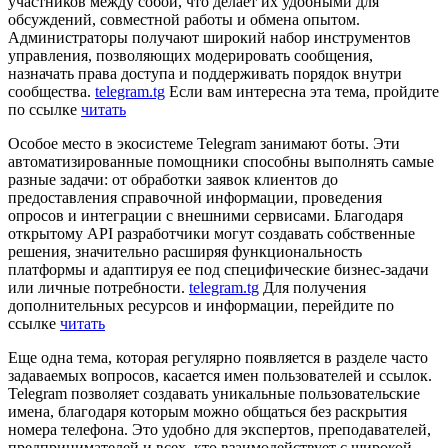
участников между собой, что делает их удобными для
обсуждений, совместной работы и обмена опытом.
Администраторы получают широкий набор инструментов
управления, позволяющих модерировать сообщения,
назначать права доступа и поддерживать порядок внутри
сообщества.
telegram.tg
Если вам интересна эта тема, пройдите
по ссылке
читать
Особое место в экосистеме Telegram занимают боты. Эти
автоматизированные помощники способны выполнять самые
разные задачи: от обработки заявок клиентов до
предоставления справочной информации, проведения
опросов и интеграции с внешними сервисами. Благодаря
открытому API разработчики могут создавать собственные
решения, значительно расширяя функциональность
платформы и адаптируя ее под специфические бизнес-задачи
или личные потребности.
telegram.tg
Для получения
дополнительных ресурсов и информации, перейдите по
ссылке
читать
Еще одна тема, которая регулярно появляется в разделе часто
задаваемых вопросов, касается имен пользователей и ссылок.
Telegram позволяет создавать уникальные пользовательские
имена, благодаря которым можно общаться без раскрытия
номера телефона. Это удобно для экспертов, преподавателей,
предпринимателей и всех, кто взаимодействует с широкой