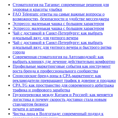
Стоматология на Таганке: современные решения для
здоровья и красоты улыбки
FAQ Telegram: ответы на самые важные вопросы о
возможностях, безопасности и удобстве мессенджера
Эспрессо: маленькая чашка с большим характером
Эспрессо: маленькая чашка с большим характером
Чай с доставкой в Санкт-Петербурге: как выбрать
идеальный вкус для уютного вечера
Чай с доставкой в Санкт-Петербурге: как выбрать
идеальный вкус для уютного вечера и быстрого ритма
города
Современная стоматология на Автозаводской: как
выбрать клинику, где лечение действительно комфортно
Профильные маркетинговые события как инструмент
роста бренда и профессионального сообщества
Спонсорские бренд-зоны в CPA-маркетинге: как
рекламодатели превращают трафик в доверие и продажи
CPA.TG как пространство для современного арбитража
трафика и цифрового заработка
Грузоперевозки между Китаем и Россией: как меняется
логистика и почему скорость доставки стала новым
стандартом бизнеса
печати и штампы
Чистка лица в Волгограде: современный подход к