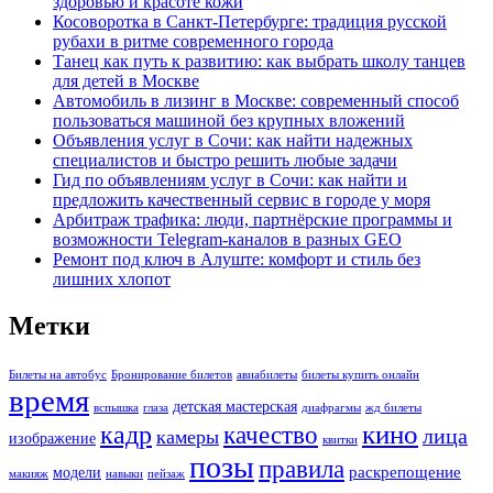
здоровью и красоте кожи
Косоворотка в Санкт-Петербурге: традиция русской
рубахи в ритме современного города
Танец как путь к развитию: как выбрать школу танцев
для детей в Москве
Автомобиль в лизинг в Москве: современный способ
пользоваться машиной без крупных вложений
Объявления услуг в Сочи: как найти надежных
специалистов и быстро решить любые задачи
Гид по объявлениям услуг в Сочи: как найти и
предложить качественный сервис в городе у моря
Арбитраж трафика: люди, партнёрские программы и
возможности Telegram-каналов в разных GEO
Ремонт под ключ в Алуште: комфорт и стиль без
лишних хлопот
Метки
Билеты на автобус
Бронирование билетов
авиабилеты
билеты купить онлайн
время
детская мастерская
вспышка
глаза
диафрагмы
жд билеты
кино
кадр
качество
лица
камеры
изображение
квитки
позы
правила
раскрепощение
модели
макияж
навыки
пейзаж