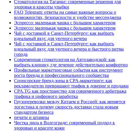
Стоматология на Таганке: современные решения для
здоровья и красоты улыбки
FAQ Telegram: ответы на самые важные вопросы о
возможностях, безопасности и удобстве мессенджера
Эспрессо: маленькая чашка с большим характером
Эспрессо: маленькая чашка с большим характером
Чай с доставкой в Санкт-Петербурге: как выбрать
идеальный вкус для уютного вечера
Чай с доставкой в Санкт-Петербурге: как выбрать
идеальный вкус для уютного вечера и быстрого ритма
города
Современная стоматология на Автозаводской: как
выбрать клинику, где лечение действительно комфортно
Профильные маркетинговые события как инструмент
роста бренда и профессионального сообщества
Спонсорские бренд-зоны в CPA-маркетинге: как
рекламодатели превращают трафик в доверие и продажи
CPA.TG как пространство для современного арбитража
трафика и цифрового заработка
Грузоперевозки между Китаем и Россией: как меняется
логистика и почему скорость доставки стала новым
стандартом бизнеса
печати и штампы
Чистка лица в Волгограде: современный подход к
здоровью и красоте кожи