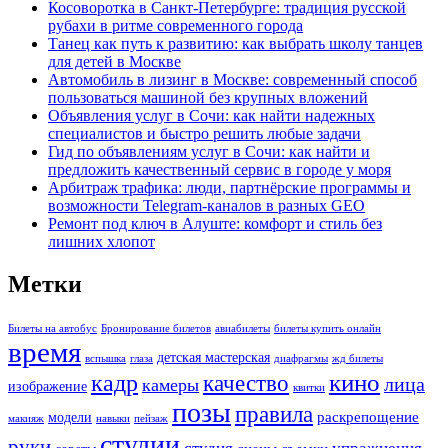
Косоворотка в Санкт-Петербурге: традиция русской
рубахи в ритме современного города
Танец как путь к развитию: как выбрать школу танцев
для детей в Москве
Автомобиль в лизинг в Москве: современный способ
пользоваться машиной без крупных вложений
Объявления услуг в Сочи: как найти надежных
специалистов и быстро решить любые задачи
Гид по объявлениям услуг в Сочи: как найти и
предложить качественный сервис в городе у моря
Арбитраж трафика: люди, партнёрские программы и
возможности Telegram-каналов в разных GEO
Ремонт под ключ в Алуште: комфорт и стиль без
лишних хлопот
Метки
Билеты на автобус
Бронирование билетов
авиабилеты
билеты купить онлайн
время
детская мастерская
вспышка
глаза
диафрагмы
жд билеты
кино
кадр
качество
лица
камеры
изображение
квитки
позы
правила
раскрепощение
модели
макияж
навыки
пейзаж
студии
руки