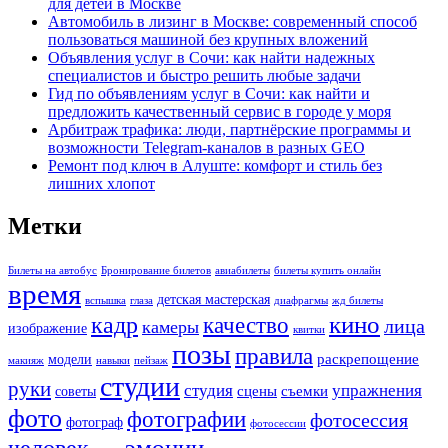
для детей в Москве
Автомобиль в лизинг в Москве: современный способ
пользоваться машиной без крупных вложений
Объявления услуг в Сочи: как найти надежных
специалистов и быстро решить любые задачи
Гид по объявлениям услуг в Сочи: как найти и
предложить качественный сервис в городе у моря
Арбитраж трафика: люди, партнёрские программы и
возможности Telegram-каналов в разных GEO
Ремонт под ключ в Алуште: комфорт и стиль без
лишних хлопот
Метки
Билеты на автобус
Бронирование билетов
авиабилеты
билеты купить онлайн
время
детская мастерская
вспышка
глаза
диафрагмы
жд билеты
кино
кадр
качество
лица
камеры
изображение
квитки
позы
правила
раскрепощение
модели
макияж
навыки
пейзаж
студии
руки
студия
упражнения
сцены
съемки
советы
фото
фотографии
фотосессия
фотограф
фотосессии
человек
эмоции