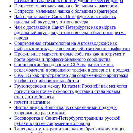
возможностях, безопасности и удобстве мессенджера
Эспрессо: маленькая чашка с большим характером
Эспрессо: маленькая чашка с большим характером
Чай с доставкой в Санкт-Петербурге: как выбрать
идеальный вкус для уютного вечера
Чай с доставкой в Санкт-Петербурге: как выбрать
идеальный вкус для уютного вечера и быстрого ритма
города
Современная стоматология на Автозаводской: как
выбрать клинику, где лечение действительно комфортно
Профильные маркетинговые события как инструмент
роста бренда и профессионального сообщества
Спонсорские бренд-зоны в CPA-маркетинге: как
рекламодатели превращают трафик в доверие и продажи
CPA.TG как пространство для современного арбитража
трафика и цифрового заработка
Грузоперевозки между Китаем и Россией: как меняется
логистика и почему скорость доставки стала новым
стандартом бизнеса
печати и штампы
Чистка лица в Волгограде: современный подход к
здоровью и красоте кожи
Косоворотка в Санкт-Петербурге: традиция русской
рубахи в ритме современного города
Танец как путь к развитию: как выбрать школу танцев