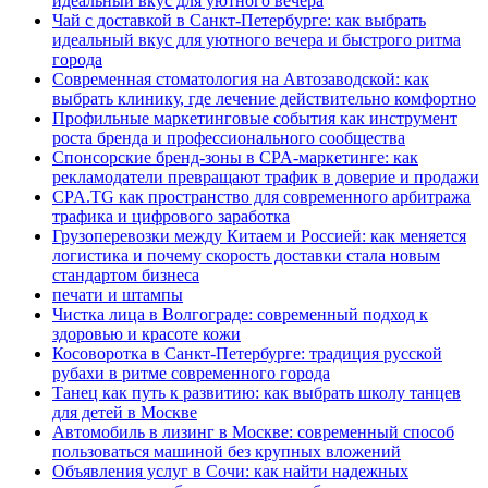
идеальный вкус для уютного вечера
Чай с доставкой в Санкт-Петербурге: как выбрать
идеальный вкус для уютного вечера и быстрого ритма
города
Современная стоматология на Автозаводской: как
выбрать клинику, где лечение действительно комфортно
Профильные маркетинговые события как инструмент
роста бренда и профессионального сообщества
Спонсорские бренд-зоны в CPA-маркетинге: как
рекламодатели превращают трафик в доверие и продажи
CPA.TG как пространство для современного арбитража
трафика и цифрового заработка
Грузоперевозки между Китаем и Россией: как меняется
логистика и почему скорость доставки стала новым
стандартом бизнеса
печати и штампы
Чистка лица в Волгограде: современный подход к
здоровью и красоте кожи
Косоворотка в Санкт-Петербурге: традиция русской
рубахи в ритме современного города
Танец как путь к развитию: как выбрать школу танцев
для детей в Москве
Автомобиль в лизинг в Москве: современный способ
пользоваться машиной без крупных вложений
Объявления услуг в Сочи: как найти надежных