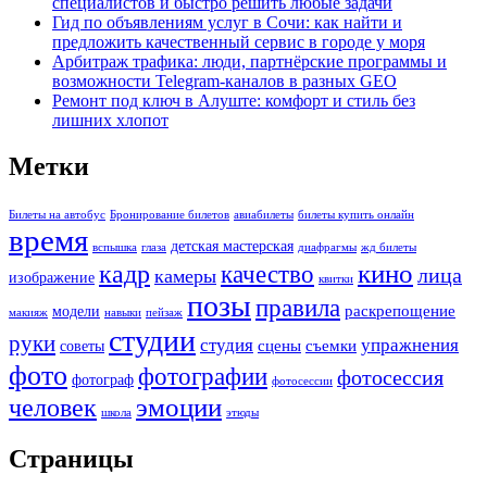
специалистов и быстро решить любые задачи
Гид по объявлениям услуг в Сочи: как найти и
предложить качественный сервис в городе у моря
Арбитраж трафика: люди, партнёрские программы и
возможности Telegram-каналов в разных GEO
Ремонт под ключ в Алуште: комфорт и стиль без
лишних хлопот
Метки
Билеты на автобус
Бронирование билетов
авиабилеты
билеты купить онлайн
время
детская мастерская
вспышка
глаза
диафрагмы
жд билеты
кино
кадр
качество
лица
камеры
изображение
квитки
позы
правила
раскрепощение
модели
макияж
навыки
пейзаж
студии
руки
студия
упражнения
сцены
съемки
советы
фото
фотографии
фотосессия
фотограф
фотосессии
человек
эмоции
школа
этюды
Страницы