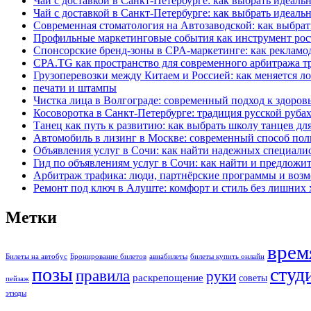
Чай с доставкой в Санкт-Петербурге: как выбрать идеаль
Чай с доставкой в Санкт-Петербурге: как выбрать идеаль
Современная стоматология на Автозаводской: как выбрат
Профильные маркетинговые события как инструмент рост
Спонсорские бренд-зоны в CPA-маркетинге: как рекламо
CPA.TG как пространство для современного арбитража т
Грузоперевозки между Китаем и Россией: как меняется ло
печати и штампы
Чистка лица в Волгограде: современный подход к здоров
Косоворотка в Санкт-Петербурге: традиция русской руба
Танец как путь к развитию: как выбрать школу танцев дл
Автомобиль в лизинг в Москве: современный способ по
Объявления услуг в Сочи: как найти надежных специали
Гид по объявлениям услуг в Сочи: как найти и предложит
Арбитраж трафика: люди, партнёрские программы и возм
Ремонт под ключ в Алуште: комфорт и стиль без лишних 
Метки
врем
Билеты на автобус
Бронирование билетов
авиабилеты
билеты купить онлайн
позы
студ
правила
руки
раскрепощение
советы
пейзаж
этюды