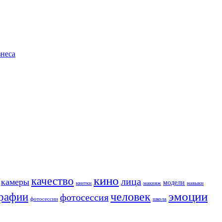
знеса
кино
качество
лица
камеры
модели
квитки
макияж
навыки
человек
эмоции
рафии
фотосессия
фотосессии
школа