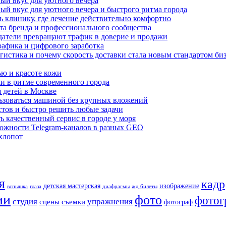
ный вкус для уютного вечера
ный вкус для уютного вечера и быстрого ритма города
ь клинику, где лечение действительно комфортно
а бренда и профессионального сообщества
датели превращают трафик в доверие и продажи
рафика и цифрового заработка
гистика и почему скорость доставки стала новым стандартом би
ью и красоте кожи
хи в ритме современного города
я детей в Москве
льзоваться машиной без крупных вложений
стов и быстро решить любые задачи
ь качественный сервис в городе у моря
ожности Telegram-каналов в разных GEO
хлопот
я
кадр
детская мастерская
изображение
вспышка
глаза
диафрагмы
жд билеты
ии
фото
фотог
студия
упражнения
сцены
съемки
фотограф