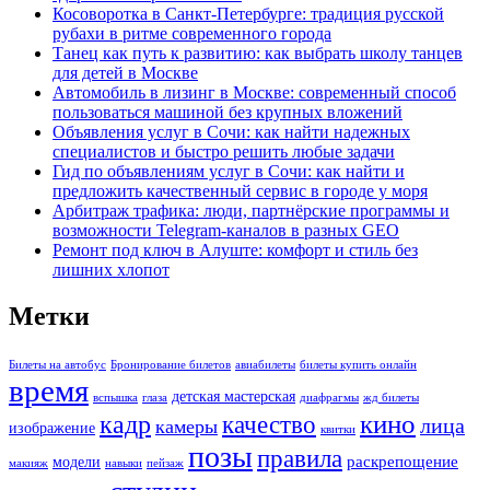
Косоворотка в Санкт-Петербурге: традиция русской
рубахи в ритме современного города
Танец как путь к развитию: как выбрать школу танцев
для детей в Москве
Автомобиль в лизинг в Москве: современный способ
пользоваться машиной без крупных вложений
Объявления услуг в Сочи: как найти надежных
специалистов и быстро решить любые задачи
Гид по объявлениям услуг в Сочи: как найти и
предложить качественный сервис в городе у моря
Арбитраж трафика: люди, партнёрские программы и
возможности Telegram-каналов в разных GEO
Ремонт под ключ в Алуште: комфорт и стиль без
лишних хлопот
Метки
Билеты на автобус
Бронирование билетов
авиабилеты
билеты купить онлайн
время
детская мастерская
вспышка
глаза
диафрагмы
жд билеты
кино
кадр
качество
лица
камеры
изображение
квитки
позы
правила
раскрепощение
модели
макияж
навыки
пейзаж