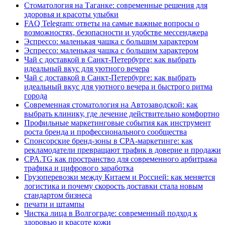
Стоматология на Таганке: современные решения для
здоровья и красоты улыбки
FAQ Telegram: ответы на самые важные вопросы о
возможностях, безопасности и удобстве мессенджера
Эспрессо: маленькая чашка с большим характером
Эспрессо: маленькая чашка с большим характером
Чай с доставкой в Санкт-Петербурге: как выбрать
идеальный вкус для уютного вечера
Чай с доставкой в Санкт-Петербурге: как выбрать
идеальный вкус для уютного вечера и быстрого ритма
города
Современная стоматология на Автозаводской: как
выбрать клинику, где лечение действительно комфортно
Профильные маркетинговые события как инструмент
роста бренда и профессионального сообщества
Спонсорские бренд-зоны в CPA-маркетинге: как
рекламодатели превращают трафик в доверие и продажи
CPA.TG как пространство для современного арбитража
трафика и цифрового заработка
Грузоперевозки между Китаем и Россией: как меняется
логистика и почему скорость доставки стала новым
стандартом бизнеса
печати и штампы
Чистка лица в Волгограде: современный подход к
здоровью и красоте кожи