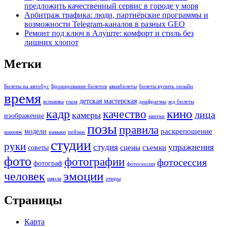
предложить качественный сервис в городе у моря
Арбитраж трафика: люди, партнёрские программы и
возможности Telegram-каналов в разных GEO
Ремонт под ключ в Алуште: комфорт и стиль без
лишних хлопот
Метки
Билеты на автобус
Бронирование билетов
авиабилеты
билеты купить онлайн
время
детская мастерская
вспышка
глаза
диафрагмы
жд билеты
кино
кадр
качество
лица
камеры
изображение
квитки
позы
правила
раскрепощение
модели
макияж
навыки
пейзаж
студии
руки
студия
упражнения
сцены
съемки
советы
фото
фотографии
фотосессия
фотограф
фотосессии
человек
эмоции
школа
этюды
Страницы
Карта