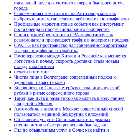
идеальный вкус для уютного вечера и быстрого ритма
города
Современная стоматология на Автозаводской: как
выбрать клинику, где лечение действительно комфортно
Профильные маркетинговые события как инструмент
роста бренда и профессионального сообщества
Спонсорские бренд-зоны в CPA-маркетинге: как
рекламодатели превращают трафик в доверие и продажи
CPA.TG как пространство для современного арбитража
трафика и цифрового заработка
Грузоперевозки между Китаем и Россией: как меняется
логистика и почему скорость доставки стала новым
стандартом бизнеса
печати и штампы
Чистка лица в Волгограде: современный подход к
здоровью и красоте кожи
Косоворотка в Санкт-Петербурге: традиция русской
рубахи в ритме современного города
Танец как путь к развитию: как выбрать школу танцев
для детей в Москве
Автомобиль в лизинг в Москве: современный способ
пользоваться машиной без крупных вложений
Объявления услуг в Сочи: как найти надежных
специалистов и быстро решить любые задачи
Гид по объявлениям услуг в Сочи: как найти и