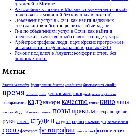
для детей в Москве
Автомобиль в лизинг в Москве: современный способ
пользоваться машиной без крупных вложений
Объявления услуг в Сочи: как найти надежных
специалистов и быстро решить любые задачи
Гид по объявлениям услуг в Сочи: как найти и
предложить качественный сервис в городе у моря
Арбитраж трафика: люди, партнёрские программы и
возможности Telegram-каналов в разных GEO
Ремонт под ключ в Алуште: комфорт и стиль без
лишних хлопот
Метки
Билеты на автобус
Бронирование билетов
авиабилеты
билеты купить онлайн
время
детская мастерская
вспышка
глаза
диафрагмы
жд билеты
кино
кадр
качество
лица
камеры
изображение
квитки
позы
правила
раскрепощение
модели
макияж
навыки
пейзаж
студии
руки
студия
упражнения
сцены
съемки
советы
фото
фотографии
фотосессия
фотограф
фотосессии