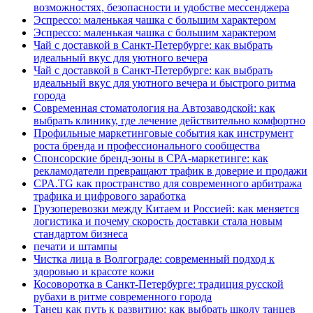
возможностях, безопасности и удобстве мессенджера
Эспрессо: маленькая чашка с большим характером
Эспрессо: маленькая чашка с большим характером
Чай с доставкой в Санкт-Петербурге: как выбрать
идеальный вкус для уютного вечера
Чай с доставкой в Санкт-Петербурге: как выбрать
идеальный вкус для уютного вечера и быстрого ритма
города
Современная стоматология на Автозаводской: как
выбрать клинику, где лечение действительно комфортно
Профильные маркетинговые события как инструмент
роста бренда и профессионального сообщества
Спонсорские бренд-зоны в CPA-маркетинге: как
рекламодатели превращают трафик в доверие и продажи
CPA.TG как пространство для современного арбитража
трафика и цифрового заработка
Грузоперевозки между Китаем и Россией: как меняется
логистика и почему скорость доставки стала новым
стандартом бизнеса
печати и штампы
Чистка лица в Волгограде: современный подход к
здоровью и красоте кожи
Косоворотка в Санкт-Петербурге: традиция русской
рубахи в ритме современного города
Танец как путь к развитию: как выбрать школу танцев