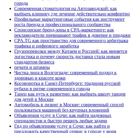
города
Современная стоматология на Автозаводской: как
выбрать клинику, где лечение действительно комфортно
Профильные маркетинговые события как инструмент
роста бренда и профессионального сообщества
Спонсорские бренд-зоны в CPA-маркетинге: как
рекламодатели превращают трафик в доверие и продажи
CPA.TG как пространство для современного арбитража
трафика и цифрового заработка
Грузоперевозки между Китаем и Россией: как меняется
логистика и почему скорость доставки стала новым
стандартом бизнеса
печати и штампы
Чистка лица в Волгограде: современный подход к
здоровью и красоте кожи
Косоворотка в Санкт-Петербурге: традиция русской
рубахи в ритме современного города
Танец как путь к развитию: как выбрать школу танцев
для детей в Москве
Автомобиль в лизинг в Москве: современный способ
пользоваться машиной без крупных вложений
Объявления услуг в Сочи: как найти надежных
специалистов и быстро решить любые задачи
Гид по объявлениям услуг в Сочи: как найти и
предложить качественный сервис в городе у моря