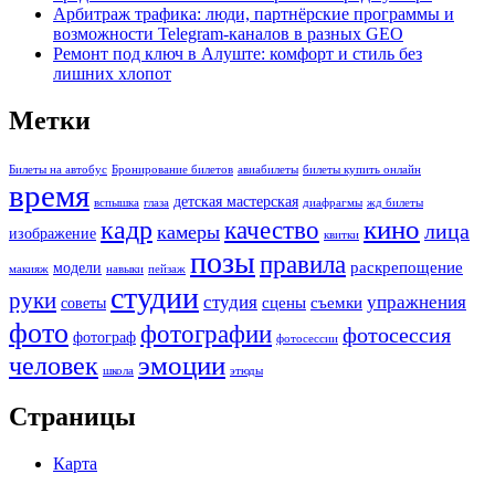
Арбитраж трафика: люди, партнёрские программы и
возможности Telegram-каналов в разных GEO
Ремонт под ключ в Алуште: комфорт и стиль без
лишних хлопот
Метки
Билеты на автобус
Бронирование билетов
авиабилеты
билеты купить онлайн
время
детская мастерская
вспышка
глаза
диафрагмы
жд билеты
кино
кадр
качество
лица
камеры
изображение
квитки
позы
правила
раскрепощение
модели
макияж
навыки
пейзаж
студии
руки
студия
упражнения
сцены
съемки
советы
фото
фотографии
фотосессия
фотограф
фотосессии
человек
эмоции
школа
этюды
Страницы
Карта