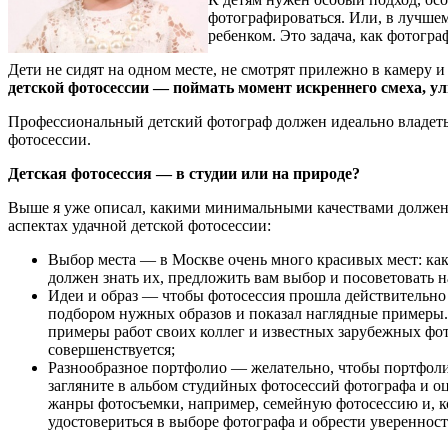
фотографироваться. Или, в лучшем
ребенком. Это задача, как фотогра
Дети не сидят на одном месте, не смотрят прилежно в камеру и 
детской фотосессии — поймать момент искреннего смеха, у
Профессиональный детский фотограф должен идеально владеть
фотосессии.
Детская фотосессия — в студии или на природе?
Выше я уже описал, какими минимальными качествами должен о
аспектах удачной детской фотосессии:
Выбор места — в Москве очень много красивых мест: ка
должен знать их, предложить вам выбор и посоветовать н
Идеи и образ — чтобы фотосессия прошла действительно 
подбором нужных образов и показал наглядные примеры.
примеры работ своих коллег и известных зарубежных фото
совершенствуется;
Разнообразное портфолио — желательно, чтобы портфоли
загляните в альбом студийных фотосессий фотографа и о
жанры фотосъемки, например, семейную фотосессию и, ко
удостовериться в выборе фотографа и обрести уверенность