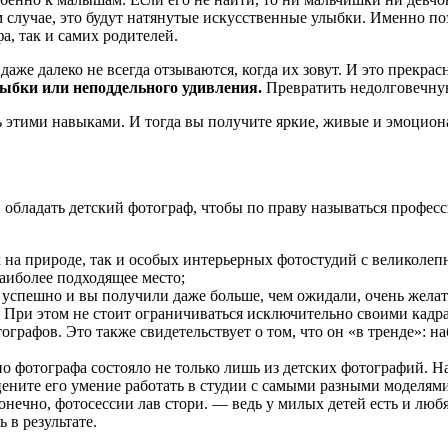
 случае, это будут натянутые искусственные улыбки. Именно по
фа, так и самих родителей.
даже далеко не всегда отзываются, когда их зовут. И это прекра
лыбки или неподдельного удивления.
Превратить недолговечную
 этими навыками. И тогда вы получите яркие, живые и эмоцион
бладать детский фотограф, чтобы по праву называться професс
к на природе, так и особых интерьерных фотостудий с великоле
аиболее подходящее место;
успешно и вы получили даже больше, чем ожидали, очень желат
 При этом не стоит ограничиваться исключительно своими кадр
графов. Это также свидетельствует о том, что он «в тренде»: н
о фотографа состояло не только лишь из детских фотографий. Н
цените его умение работать в студии с самыми разными моделям
нечно, фотосессии лав стори. — ведь у милых детей есть и любя
 в результате.