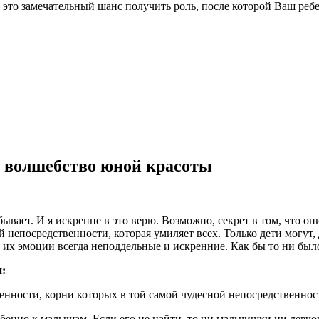
это замечательный шанс получить роль, после которой Ваш реб
: волшебство юной красоты
бывает. И я искренне в это верю. Возможно, секрет в том, что о
 непосредственности, которая умиляет всех. Только дети могут, 
 их эмоции всегда неподдельные и искренние. Как бы то ни бы
:
бенности, корни которых в той самой чудесной непосредственнос
бенно к малышам. Если его не найти, то ни мальчишки ни девчон