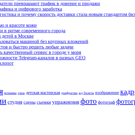
датели превращают трафик в доверие и продажи
рафика и цифрового заработка
гистика и почему скорость доставки стала новым стандартом би
ью и красоте кожи
хи в ритме современного города
я детей в Москве
льзоваться машиной без крупных вложений
стов и быстро решить любые задачи
ь качественный сервис в городе у моря
ожности Telegram-каналов в разных GEO
хлопот
я
кадр
детская мастерская
изображение
вспышка
глаза
диафрагмы
жд билеты
ии
фото
фотог
студия
упражнения
сцены
съемки
фотограф