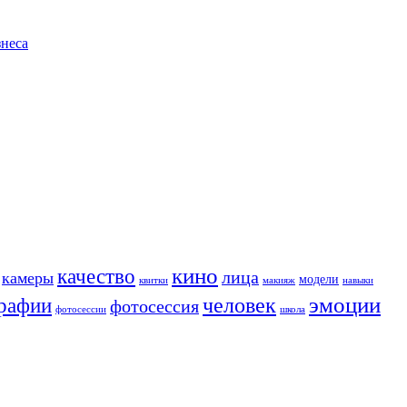
знеса
кино
качество
лица
камеры
модели
квитки
макияж
навыки
человек
эмоции
рафии
фотосессия
фотосессии
школа