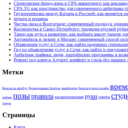
Спонсорские бренд-зоны в CPA-маркетинге: как рекламо
CPA.TG как пространство для современного арбитража т
Грузоперевозки между Китаем и Россией: как меняется ло
печати и штампы
Чистка лица в Волгограде: современный подход к здоров
Косоворотка в Санкт-Петербурге: традиция русской руба
Танец как путь к развитию: как выбрать школу танцев дл
Автомобиль в лизинг в Москве: современный способ по
Объявления услуг в Сочи: как найти надежных специали
Гид по объявлениям услуг в Сочи: как найти и предложит
Арбитраж трафика: люди, партнёрские программы и возм
Ремонт под ключ в Алуште: комфорт и стиль без лишних 
Метки
врем
Билеты на автобус
Бронирование билетов
авиабилеты
билеты купить онлайн
позы
студ
правила
руки
раскрепощение
советы
пейзаж
этюды
Страницы
Карта