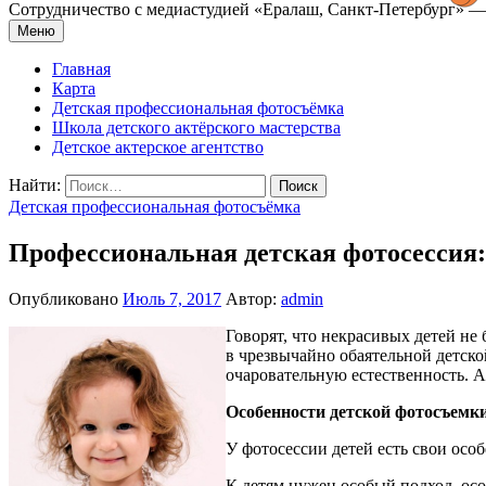
Сотрудничество с медиастудией «Epaлаш, Санкт-Петербург» — 
Меню
Главная
Карта
Детская профессиональная фотосъёмка
Школа детского актёрского мастерства
Детское актерское агентство
Найти:
Детская профессиональная фотосъёмка
Профессиональная детская фотосессия
Опубликовано
Июль 7, 2017
Автор:
admin
Говорят, что некрасивых детей не 
в чрезвычайно обаятельной детской
очаровательную естественность. А
Особенности детской фотосъемки
У фотосессии детей есть свои осо
К детям нужен особый подход, осо