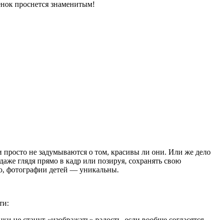
енок проснется знаменитым!
ни просто не задумываются о том, красивы ли они. Или же дело
даже глядя прямо в кадр или позируя, сохранять
свою
ло, фотографии детей — уникальны.
ти:
ки не станут «изображать» радость, если вообще согласятся