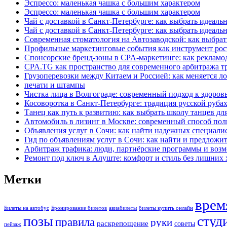
Эспрессо: маленькая чашка с большим характером
Эспрессо: маленькая чашка с большим характером
Чай с доставкой в Санкт-Петербурге: как выбрать идеаль
Чай с доставкой в Санкт-Петербурге: как выбрать идеаль
Современная стоматология на Автозаводской: как выбрат
Профильные маркетинговые события как инструмент рост
Спонсорские бренд-зоны в CPA-маркетинге: как рекламо
CPA.TG как пространство для современного арбитража т
Грузоперевозки между Китаем и Россией: как меняется ло
печати и штампы
Чистка лица в Волгограде: современный подход к здоров
Косоворотка в Санкт-Петербурге: традиция русской руба
Танец как путь к развитию: как выбрать школу танцев дл
Автомобиль в лизинг в Москве: современный способ по
Объявления услуг в Сочи: как найти надежных специали
Гид по объявлениям услуг в Сочи: как найти и предложит
Арбитраж трафика: люди, партнёрские программы и возм
Ремонт под ключ в Алуште: комфорт и стиль без лишних 
Метки
врем
Билеты на автобус
Бронирование билетов
авиабилеты
билеты купить онлайн
позы
студ
правила
руки
раскрепощение
советы
пейзаж