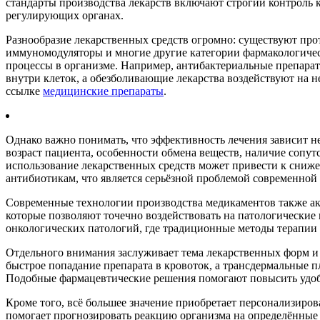
стандарты производства лекарств включают строгий контроль
регулирующих органах.
Разнообразие лекарственных средств огромно: существуют про
иммуномодуляторы и многие другие категории фармакологичес
процессы в организме. Например, антибактериальные препара
внутри клеток, а обезболивающие лекарства воздействуют на н
ссылке
медицинские препараты
.
Однако важно понимать, что эффективность лечения зависит не
возраст пациента, особенности обмена веществ, наличие сопу
использование лекарственных средств может привести к сни
антибиотикам, что является серьёзной проблемой современно
Современные технологии производства медикаментов также ак
которые позволяют точечно воздействовать на патологические
онкологических патологий, где традиционные методы терапии
Отдельного внимания заслуживает тема лекарственных форм и 
быстрое попадание препарата в кровоток, а трансдермальные 
Подобные фармацевтические решения помогают повысить удоб
Кроме того, всё большее значение приобретает персонализиро
помогает прогнозировать реакцию организма на определённые