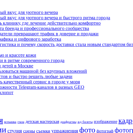
ный вкус для уютного вечера
ный вкус для уютного вечера и быстрого ритма города
ь клинику, где лечение действительно комфортно
а бренда и профессионального сообщества
датели превращают трафик в доверие и продажи
рафика и цифрового заработка
гистика и почему скорость доставки стала новым стандартом би
ью и красоте кожи
хи в ритме современного города
я детей в Москве
льзоваться машиной без крупных вложений
стов и быстро решить любые задачи
ь качественный сервис в городе у моря
ожности Telegram-каналов в разных GEO
хлопот
я
кадр
детская мастерская
изображение
вспышка
глаза
диафрагмы
жд билеты
ии
фото
фотог
студия
упражнения
сцены
съемки
фотограф