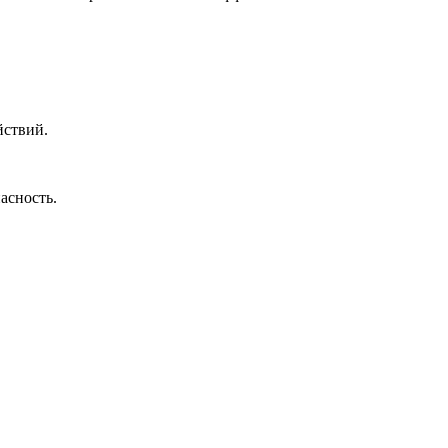
йствий.
асность.