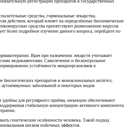
 обязательную регистрацию препаратов в государственных
палительные средства, гормональные лекарства,
изм действия, который влияет на определённые биохимические
ротивовирусные средства препятствуют размножению вирусов
ует более подробное изучение данного вопроса, перейдите по
фармакотерапии. Врач при назначении лекарств учитывает
ругими медикаментами. Самолечение и бесконтрольное
 формированию устойчивости микроорганизмов к
е биологических препаратов и моноклональных антител,
ии аутоиммунных заболеваний и некоторых видов
и удобны для регулярного приёма, инъекции обеспечивают
, поддерживая стабильную концентрацию активного компонента.
терапии.
вать генетические особенности человека. Такой подход
 минимальным риском побочных эффектов.