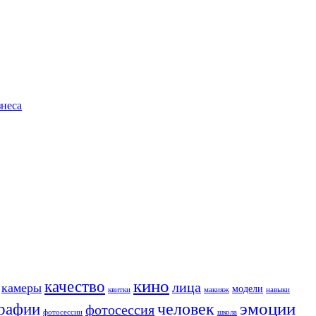
знеса
кино
качество
лица
камеры
модели
квитки
макияж
навыки
человек
эмоции
рафии
фотосессия
фотосессии
школа