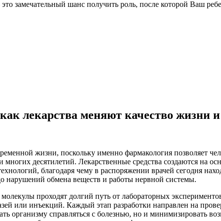
это замечательный шанс получить роль, после которой Ваш реб
ак лекарства меняют качество жизни и
ременной жизни, поскольку именно фармакология позволяет чело
ии многих десятилетий. Лекарственные средства создаются на 
хнологий, благодаря чему в распоряжении врачей сегодня наход
о нарушений обмена веществ и работы нервной системы.
 молекулы проходят долгий путь от лабораторных эксперименто
мазей или инъекций. Каждый этап разработки направлен на пров
гать организму справляться с болезнью, но и минимизировать 