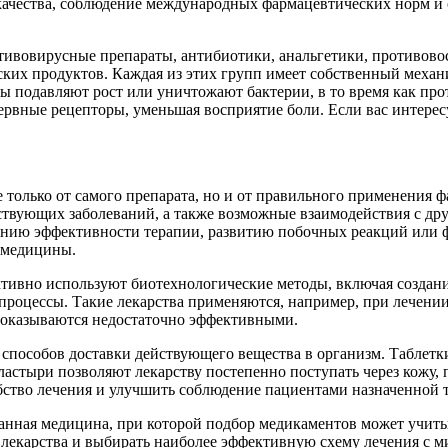
 качества, соблюдение международных фармацевтических норм и
тивовирусные препараты, антибиотики, анальгетики, противовос
ких продуктов. Каждая из этих групп имеет собственный механ
ты подавляют рост или уничтожают бактерии, в то время как п
ервные рецепторы, уменьшая восприятие боли. Если вас интерес
 только от самого препарата, но и от правильного применения 
тствующих заболеваний, а также возможные взаимодействия с д
жению эффективности терапии, развитию побочных реакций или
й медицины.
тивно используют биотехнологические методы, включая создани
 процессы. Такие лекарства применяются, например, при лечен
 оказываются недостаточно эффективными.
способов доставки действующего вещества в организм. Таблетк
пластыри позволяют лекарству постепенно поступать через кожу
ство лечения и улучшить соблюдение пациентами назначенной 
ванная медицина, при которой подбор медикаментов может учиты
 лекарства и выбирать наиболее эффективную схему лечения с