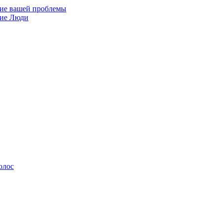
ние вашей проблемы
кие Люди
олос