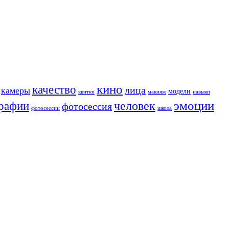
кино
качество
лица
камеры
модели
квитки
макияж
навыки
человек
эмоции
рафии
фотосессия
фотосессии
школа