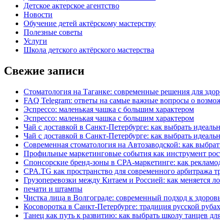
Детское актерское агентство
Новости
Обучение детей актёрскому мастерству
Полезные советы
Услуги
Школа детского актёрского мастерства
Свежие записи
Стоматология на Таганке: современные решения для здор
FAQ Telegram: ответы на самые важные вопросы о возмож
Эспрессо: маленькая чашка с большим характером
Эспрессо: маленькая чашка с большим характером
Чай с доставкой в Санкт-Петербурге: как выбрать идеаль
Чай с доставкой в Санкт-Петербурге: как выбрать идеаль
Современная стоматология на Автозаводской: как выбрат
Профильные маркетинговые события как инструмент рост
Спонсорские бренд-зоны в CPA-маркетинге: как рекламо
CPA.TG как пространство для современного арбитража т
Грузоперевозки между Китаем и Россией: как меняется ло
печати и штампы
Чистка лица в Волгограде: современный подход к здоров
Косоворотка в Санкт-Петербурге: традиция русской руба
Танец как путь к развитию: как выбрать школу танцев дл