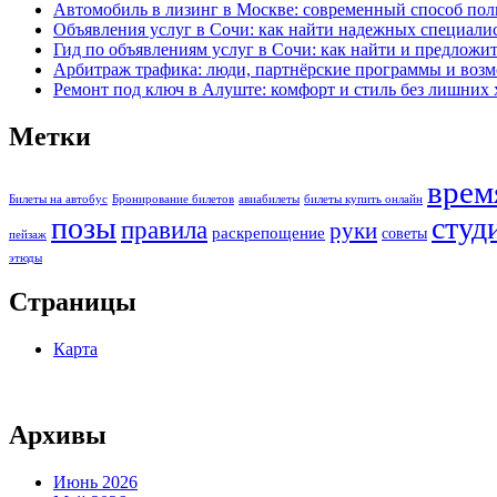
Автомобиль в лизинг в Москве: современный способ по
Объявления услуг в Сочи: как найти надежных специали
Гид по объявлениям услуг в Сочи: как найти и предложит
Арбитраж трафика: люди, партнёрские программы и возм
Ремонт под ключ в Алуште: комфорт и стиль без лишних 
Метки
врем
Билеты на автобус
Бронирование билетов
авиабилеты
билеты купить онлайн
позы
студ
правила
руки
раскрепощение
советы
пейзаж
этюды
Страницы
Карта
Архивы
Июнь 2026