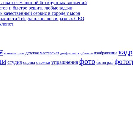
льзоваться машиной без крупных вложений
стов и быстро решить любые задачи
ь качественный сервис в городе у моря
ожности Telegram-каналов в разных GEO
хлопот
я
кадр
детская мастерская
изображение
вспышка
глаза
диафрагмы
жд билеты
ии
фото
фотог
студия
упражнения
сцены
съемки
фотограф