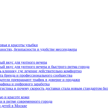
овья и красоты улыбки
ностях, безопасности и удобстве мессенджера
ный вкус для уютного вечера
ный вкус для уютного вечера и быстрого ритма города
ь клинику, где лечение действительно комфортно
а бренда и профессионального сообщества
датели превращают трафик в доверие и продажи
рафика и цифрового заработка
гистика и почему скорость доставки стала новым стандартом би
ью и красоте кожи
хи в ритме современного города
я детей в Москве